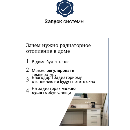
Запуск
системы
Зачем нужно радиаторное
отопление в доме
1
В доме будет тепло.
2
Можно
регулировать
температуру.
Благодаря радиаторному
3
отоплению
не будут
потеть окна.
На радиаторах
можно
4
сушить
обувь, вещи.